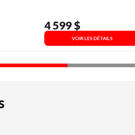
4 599 $
VOIR LES DÉTAILS
S