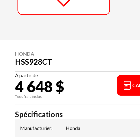
HONDA
HSS928CT
À partir de
4 648 $
CA
Tous frais inclus
Spécifications
Manufacturier
:
Honda