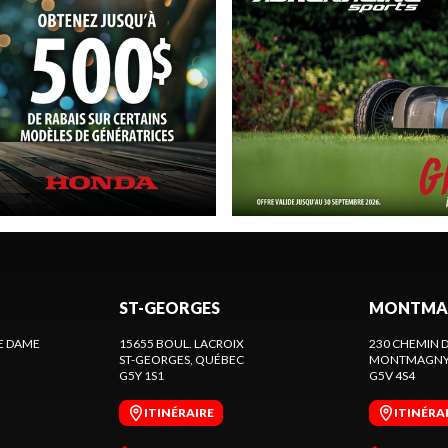
ST-GEORGES
MONTMA
E DAME
15655 BOUL. LACROIX
230 CHEMIN D
ST-GEORGES
, QUÉBEC
MONTMAGN
G5Y 1S1
G5V 4S4
ITINÉRAIRE
ITINÉRA