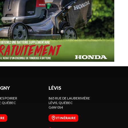
GNY
LÉVIS
ES POIRIER
865 RUE DE LAUBERIVIÈRE
Y
, QUÉBEC
LÉVIS
, QUÉBEC
G6W 0S4
IRE
ITINÉRAIRE