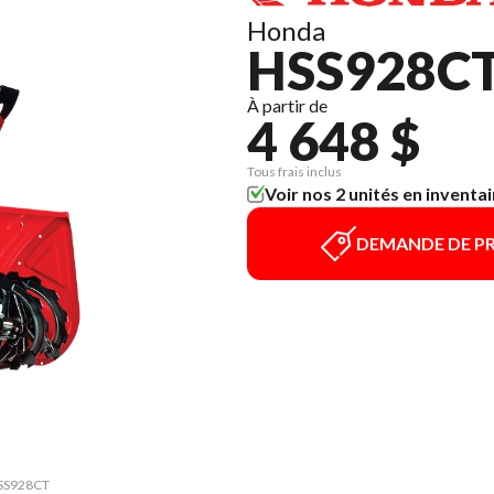
Honda
HSS928C
À partir de
4 648 $
Tous frais inclus
Voir nos 2 unités en inventai
DEMANDE DE PR
 HSS928CT