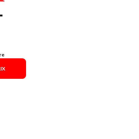
T
re
IX