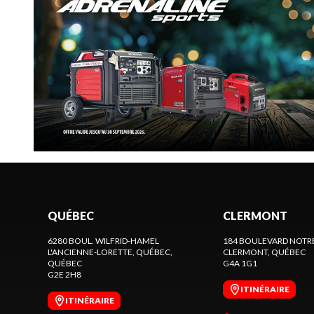
QUÉBEC
CLERMONT
6280 BOUL. WILFRID-HAMEL
184 BOULEVARD NOTR
L'ANCIENNE-LORETTE, QUÉBEC
,
CLERMONT
, QUÉBEC
QUÉBEC
G4A 1G1
G2E 2H8
ITINÉRAIRE
ITINÉRAIRE