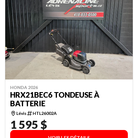
HONDA 2026
HRX21BEC6 TONDEUSE À
BATTERIE
Lévis
HTL26002A
1 595 $
VOIR LES DÉTAILS