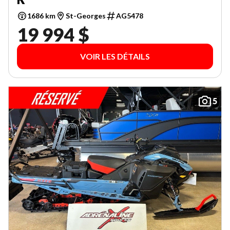
1686 km
St-Georges
AG5478
19 994 $
VOIR LES DÉTAILS
5