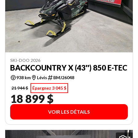
SKI-DOO 2026
BACKCOUNTRY X (43'') 850 E-TEC
938 km
Lévis
BMJ26048
21 944 $
Épargnez 3 045 $
18 899 $
VOIR LES DÉTAILS