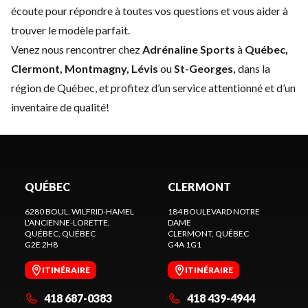
écoute pour répondre à toutes vos questions et vous aider à
trouver le modèle parfait.
Venez nous rencontrer chez
Adrénaline Sports
à
Québec,
Clermont, Montmagny, Lévis
ou
St-Georges,
dans la
région de Québec, et profitez d’un service attentionné et d’un
inventaire de qualité!
QUÉBEC
CLERMONT
6280 BOUL. WILFRID-HAMEL
184 BOULEVARD NOTRE
L'ANCIENNE-LORETTE,
DAME
QUÉBEC
, QUÉBEC
CLERMONT
, QUÉBEC
G2E 2H8
G4A 1G1
ITINÉRAIRE
ITINÉRAIRE
418 687-0383
418 439-4944