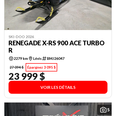
SKI-DOO 2026
RENEGADE X-RS 900 ACE TURBO
R
2279 km
Lévis
BMJ26047
27 094 $
Épargnez 3 095 $
23 999 $
VOIR LES DÉTAILS
5