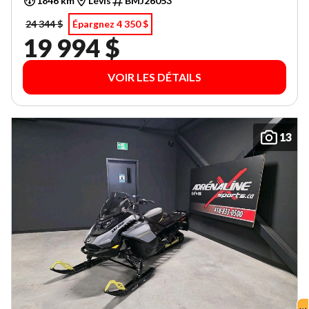
1846 km
Lévis
BMJ26053
24 344 $
Épargnez 4 350 $
19 994 $
VOIR LES DÉTAILS
13