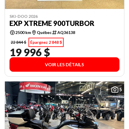
SKI-DOO 2026
EXP XTREME 900TURBOR
2500 km
Québec
AQ36138
22 844 $
Épargnez 2 848 $
19 996 $
VOIR LES DÉTAILS
5