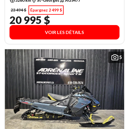
3260 km
St-Georges
AG5477
23 494 $
Épargnez 2 499 $
20 995 $
VOIR LES DÉTAILS
5