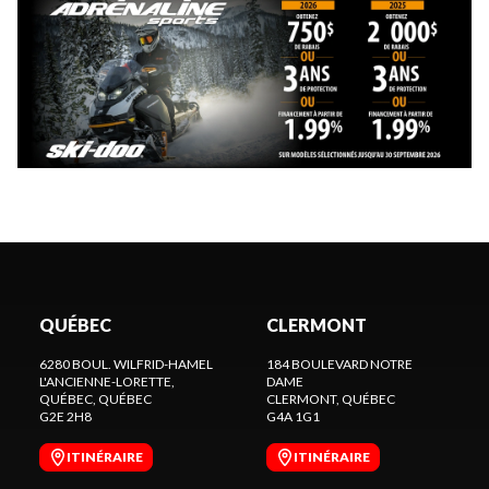
QUÉBEC
CLERMONT
6280 BOUL. WILFRID-HAMEL
184 BOULEVARD NOTRE
L'ANCIENNE-LORETTE,
DAME
QUÉBEC
, QUÉBEC
CLERMONT
, QUÉBEC
G2E 2H8
G4A 1G1
ITINÉRAIRE
ITINÉRAIRE