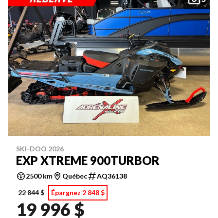
SKI-DOO 2026
EXP XTREME 900TURBOR
2500 km
Québec
AQ36138
22 844 $
Épargnez 2 848 $
19 996 $