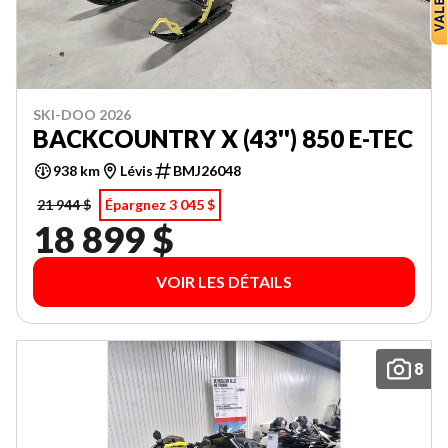
SKI-DOO 2026
BACKCOUNTRY X (43'') 850 E-TEC
938 km
Lévis
BMJ26048
21 944 $
Épargnez 3 045 $
18 899 $
VOIR LES DÉTAILS
8