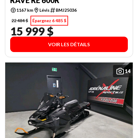
RAVE RE 600R
1167 km
Lévis
BMJ25036
22 484 $
Épargnez 6 485 $
15 999 $
VOIR LES DÉTAILS
14