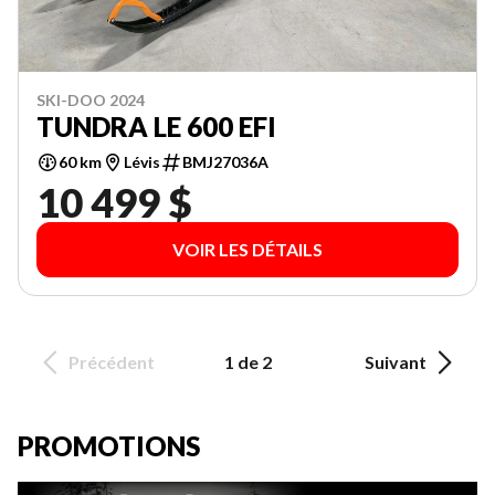
SKI-DOO 2024
TUNDRA LE 600 EFI
60 km
Lévis
BMJ27036A
10 499 $
VOIR LES DÉTAILS
Précédent
1 de 2
Suivant
PROMOTIONS