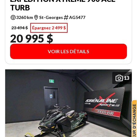
TURB
3260 km
St-Georges
AG5477
23 494 $
Épargnez 2 499 $
20 995 $
VOIR LES DÉTAILS
13