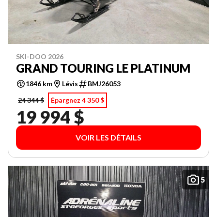
SKI-DOO 2026
GRAND TOURING LE PLATINUM
1846 km
Lévis
BMJ26053
24 344 $
Épargnez 4 350 $
19 994 $
VOIR LES DÉTAILS
5