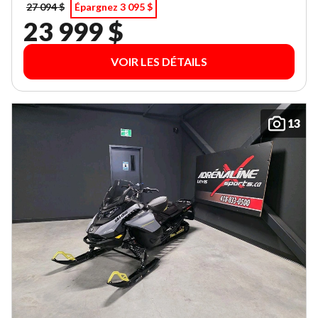
27 094 $
Épargnez 3 095 $
23 999 $
VOIR LES DÉTAILS
13