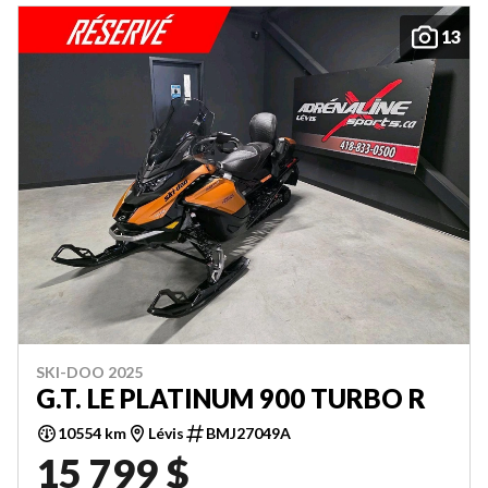
13
SKI-DOO 2025
G.T. LE PLATINUM 900 TURBO R
10554 km
Lévis
BMJ27049A
15 799 $