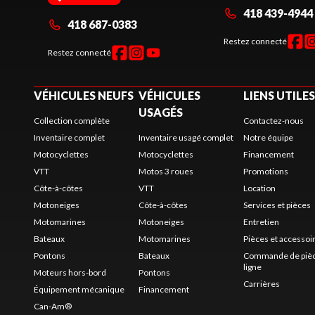
418 439-4944
418 687-0383
Restez connecté
Restez connecté
VÉHICULES NEUFS
VÉHICULES
LIENS UTILES
USAGÉS
Collection complète
Contactez-nous
Inventaire complet
Inventaire usagé complet
Notre équipe
Motocyclettes
Motocyclettes
Financement
VTT
Motos 3 roues
Promotions
Côte-à-côtes
VTT
Location
Motoneiges
Côte-à-côtes
Services et pièces
Motomarines
Motoneiges
Entretien
Bateaux
Motomarines
Pièces et accessoi
Pontons
Bateaux
Commande de pièc
ligne
Moteurs hors-bord
Pontons
Carrières
Équipement mécanique
Financement
Can-Am®