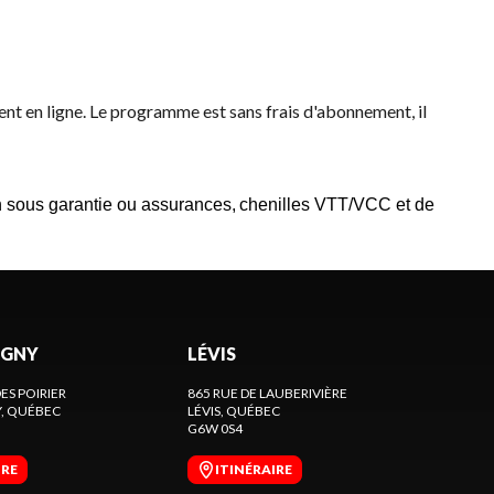
nt en ligne
. Le programme est sans frais d'abonnement, il
on sous garantie ou assurances,
c
henilles VTT/VCC et de
GNY
LÉVIS
ES POIRIER
865 RUE DE LAUBERIVIÈRE
Y
, QUÉBEC
LÉVIS
, QUÉBEC
G6W 0S4
IRE
ITINÉRAIRE