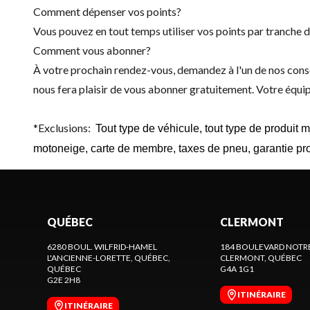
Comment dépenser vos points?
Vous pouvez en tout temps utiliser vos points par tranche 
Comment vous abonner?
À votre prochain rendez-vous, demandez à l'un de nos con
nous fera plaisir de vous abonner gratuitement. Votre équi
*Exclusions:
Tout type de véhicule, tout type de produit 
m
otoneige, c
arte de membre, t
axes de pneu,
garantie pr
QUÉBEC
CLERMONT
6280 BOUL. WILFRID-HAMEL
184 BOULEVARD NOTR
L'ANCIENNE-LORETTE, QUÉBEC
,
CLERMONT
, QUÉBEC
QUÉBEC
G4A 1G1
G2E 2H8
ITINÉRAIRE
ITINÉRAIRE