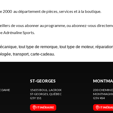
de
2000
au département de pièces, services et à la boutique.
seillers de vous abonner au programme, ou
abonnez-vous directeme
pe Adrénaline Sports.
mécanique, tout type de remorque, tout type de moteur, réparati
ologée, t
ransport, c
arte-cadeau.
ST-GEORGES
MONTMA
E DAME
15655 BOUL. LACROIX
230 CHEMIN D
ST-GEORGES
, QUÉBEC
MONTMAGN
G5Y 1S1
G5V 4S4
ITINÉRAIRE
ITINÉRA