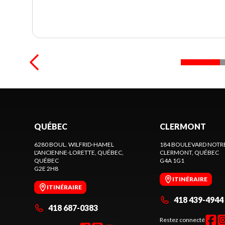
QUÉBEC
CLERMONT
6280 BOUL. WILFRID-HAMEL
184 BOULEVARD NOTR
L'ANCIENNE-LORETTE, QUÉBEC
,
CLERMONT
, QUÉBEC
QUÉBEC
G4A 1G1
G2E 2H8
ITINÉRAIRE
ITINÉRAIRE
418 439-4944
418 687-0383
Restez connecté