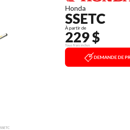
Honda
SSETC
À partir de
229 $
Tous frais inclus
DEMANDE DE PR
e SSETC