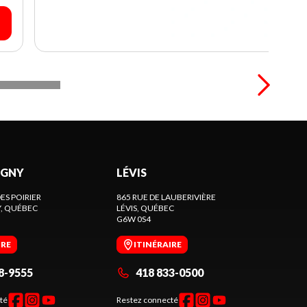
GNY
LÉVIS
ES POIRIER
865 RUE DE LAUBERIVIÈRE
Y
, QUÉBEC
LÉVIS
, QUÉBEC
G6W 0S4
IRE
ITINÉRAIRE
8-9555
418 833-0500
té
Restez connecté