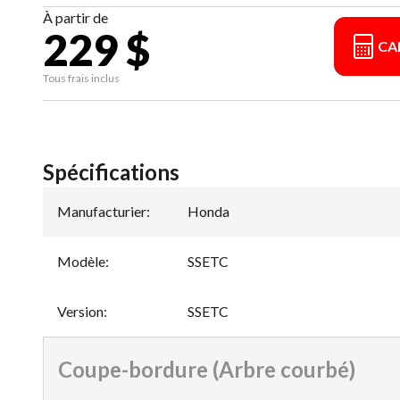
À partir de
229 $
CA
Tous frais inclus
Spécifications
Manufacturier
:
Honda
Modèle
:
SSETC
Version
:
SSETC
Coupe-bordure (Arbre courbé)