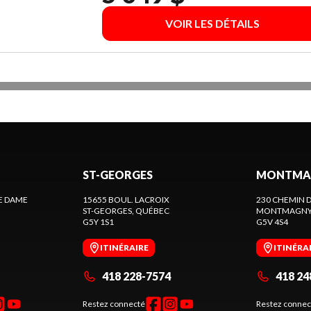
VOIR LES DÉTAILS
ST-GEORGES
MONTMA
E DAME
15655 BOUL. LACROIX
230 CHEMIN D
ST-GEORGES
, QUÉBEC
MONTMAGN
G5Y 1S1
G5V 4S4
ITINÉRAIRE
ITINÉRA
418 228-7574
418 24
Restez connecté
Restez connec