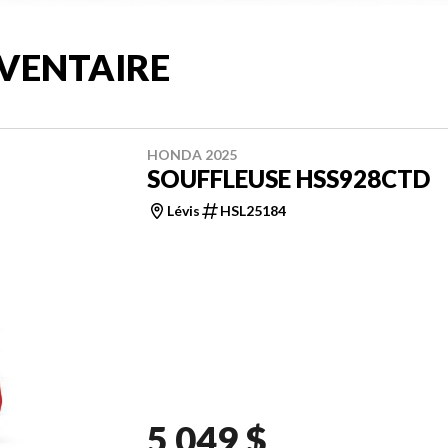
VENTAIRE
HONDA 2025
SOUFFLEUSE HSS928CTD
Lévis
HSL25184
5 049 $