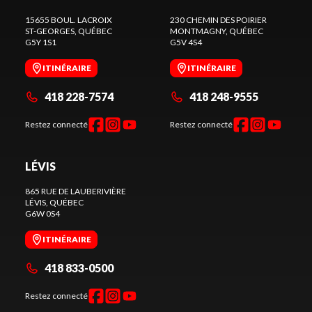
15655 BOUL. LACROIX
230 CHEMIN DES POIRIER
ST-GEORGES
, QUÉBEC
MONTMAGNY
, QUÉBEC
G5Y 1S1
G5V 4S4
ITINÉRAIRE
ITINÉRAIRE
418 228-7574
418 248-9555
Restez connecté
Restez connecté
LÉVIS
865 RUE DE LAUBERIVIÈRE
LÉVIS
, QUÉBEC
G6W 0S4
ITINÉRAIRE
418 833-0500
Restez connecté