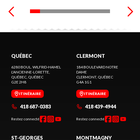
QUÉBEC
CLERMONT
6280 BOUL. WILFRID-HAMEL
184 BOULEVARD NOTRE
L'ANCIENNE-LORETTE,
DAME
QUÉBEC
, QUÉBEC
CLERMONT
, QUÉBEC
G2E 2H8
G4A 1G1
ITINÉRAIRE
ITINÉRAIRE
418 687-0383
418 439-4944
Restez connecté
Restez connecté
ST-GEORGES
MONTMAGNY