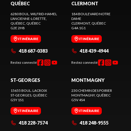
QUÉBEC
CLERMONT
6280 BOUL. WILFRID-HAMEL
184 BOULEVARD NOTRE
L'ANCIENNE-LORETTE,
DAME
QUÉBEC
, QUÉBEC
CLERMONT
, QUÉBEC
G2E 2H8
G4A 1G1
ITINÉRAIRE
ITINÉRAIRE
418 687-0383
418 439-4944
Restez connecté
Restez connecté
ST-GEORGES
MONTMAGNY
15655 BOUL. LACROIX
230 CHEMIN DES POIRIER
ST-GEORGES
, QUÉBEC
MONTMAGNY
, QUÉBEC
G5Y 1S1
G5V 4S4
ITINÉRAIRE
ITINÉRAIRE
418 228-7574
418 248-9555