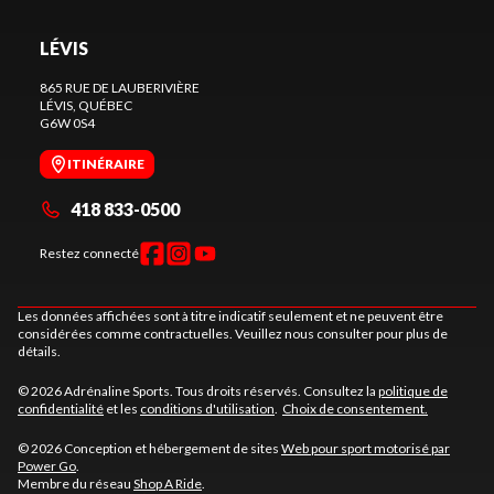
LÉVIS
865 RUE DE LAUBERIVIÈRE
LÉVIS
, QUÉBEC
G6W 0S4
ITINÉRAIRE
418 833-0500
Restez connecté
Les données affichées sont à titre indicatif seulement et ne peuvent être
considérées comme contractuelles. Veuillez nous consulter pour plus de
détails.
© 2026 Adrénaline Sports. Tous droits réservés. Consultez la
politique de
confidentialité
et les
conditions d'utilisation
.
Choix de consentement.
© 2026 Conception et hébergement de sites
Web pour sport motorisé par
Power Go
.
Membre du réseau
Shop A Ride
.