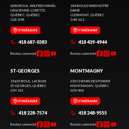
6280 BOUL. WILFRID-HAMEL
184 BOULEVARD NOTRE
L'ANCIENNE-LORETTE,
DAME
QUÉBEC
, QUÉBEC
CLERMONT
, QUÉBEC
G2E 2H8
G4A 1G1
ITINÉRAIRE
ITINÉRAIRE
418 687-0383
418 439-4944
Restez connecté
Restez connecté
ST-GEORGES
MONTMAGNY
15655 BOUL. LACROIX
230 CHEMIN DES POIRIER
ST-GEORGES
, QUÉBEC
MONTMAGNY
, QUÉBEC
G5Y 1S1
G5V 4S4
ITINÉRAIRE
ITINÉRAIRE
418 228-7574
418 248-9555
Restez connecté
Restez connecté