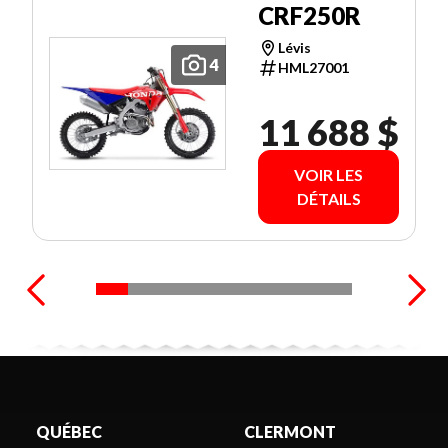
CRF250R
Lévis
4
HML27001
11 688 $
VOIR LES
DÉTAILS
QUÉBEC
CLERMONT