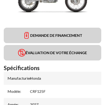
DEMANDE DE FINANCEMENT
ÉVALUATION DE VOTRE ÉCHANGE
Spécifications
Manufacturier
Honda
:
Modèle
:
CRF125F
Année
:
2027