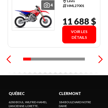
Lévis
4
HML27001
11 688 $
VOIR LES
DÉTAILS
QUÉBEC
CLERMONT
6280 BOUL. WILFRID-HAMEL
184 BOULEVARD NOTRE
L'ANCIENNE-LORETTE,
DAME