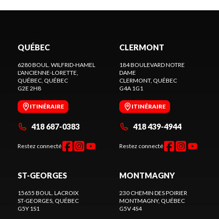
QUÉBEC
CLERMONT
6280 BOUL. WILFRID-HAMEL
184 BOULEVARD NOTRE
L'ANCIENNE-LORETTE,
DAME
QUÉBEC
, QUÉBEC
CLERMONT
, QUÉBEC
G2E 2H8
G4A 1G1
ITINÉRAIRE
ITINÉRAIRE
418 687-0383
418 439-4944
Restez connecté
Restez connecté
ST-GEORGES
MONTMAGNY
15655 BOUL. LACROIX
230 CHEMIN DES POIRIER
ST-GEORGES
, QUÉBEC
MONTMAGNY
, QUÉBEC
G5Y 1S1
G5V 4S4