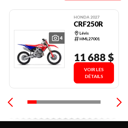
HONDA 2027
CRF250R
Lévis
4
HML27001
11 688 $
VOIR LES
DÉTAILS