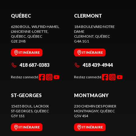
QUÉBEC
CLERMONT
6280 BOUL. WILFRID-HAMEL
184 BOULEVARD NOTRE
L'ANCIENNE-LORETTE,
DAME
QUÉBEC
, QUÉBEC
CLERMONT
, QUÉBEC
G2E 2H8
G4A 1G1
ITINÉRAIRE
ITINÉRAIRE
418 687-0383
418 439-4944
Restez connecté
Restez connecté
ST-GEORGES
MONTMAGNY
15655 BOUL. LACROIX
230 CHEMIN DES POIRIER
ST-GEORGES
, QUÉBEC
MONTMAGNY
, QUÉBEC
G5Y 1S1
G5V 4S4
ITINÉRAIRE
ITINÉRAIRE