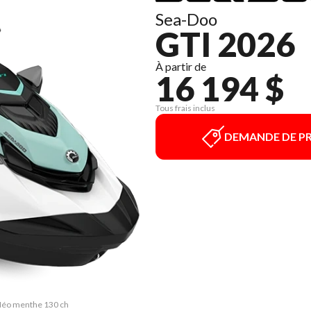
Sea-Doo
GTI 2026
À partir de
16 194 $
Tous frais inclus
DEMANDE DE PR
/ Néo menthe 130 ch