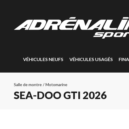
VÉHICULES NEUFS
VÉHICULES USAGÉS
FIN
Salle de montre
/
Motomarine
SEA-DOO GTI 2026