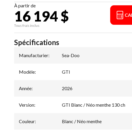
À partir de
16 194 $
CA
Tous frais inclus
Spécifications
Manufacturier
:
Sea-Doo
Modèle
:
GTI
Année
:
2026
Version
:
GTI Blanc / Néo menthe 130 ch
Couleur
:
Blanc / Néo menthe