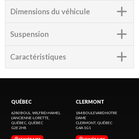
Dimensions du véhicule
Suspension
Caractéristiques
QUÉBEC
CLERMONT
6280 BOUL. WILFRID-HAMEL
184 BOULEVARD NOTRE
L'ANCIENNE-LORETTE,
DAME
QUÉBEC
, QUÉBEC
CLERMONT
, QUÉBEC
G2E 2H8
G4A 1G1