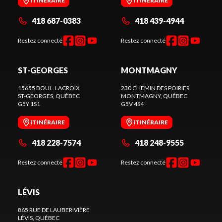
ITINÉRAIRE
ITINÉRAIRE
418 687-0383
418 439-4944
Restez connecté
Restez connecté
ST-GEORGES
MONTMAGNY
15655 BOUL. LACROIX
230 CHEMIN DES POIRIER
ST-GEORGES
, QUÉBEC
MONTMAGNY
, QUÉBEC
G5Y 1S1
G5V 4S4
ITINÉRAIRE
ITINÉRAIRE
418 228-7574
418 248-9555
Restez connecté
Restez connecté
LÉVIS
865 RUE DE LAUBERIVIÈRE
LÉVIS
, QUÉBEC