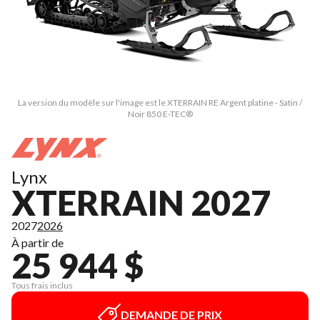
La version du modèle sur l'image est le XTERRAIN RE Argent platine - Satin /
Noir 850 E-TEC®
Lynx
XTERRAIN 2027
2027
2026
À partir de
25 944 $
Tous frais inclus
DEMANDE DE PRIX