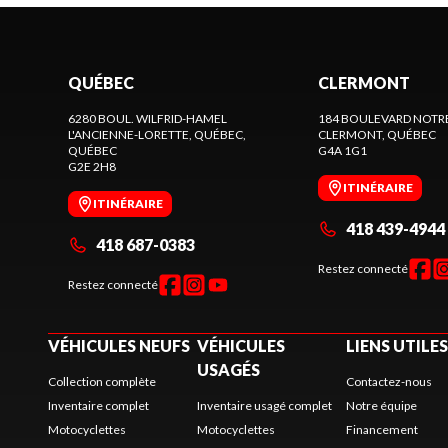
QUÉBEC
CLERMONT
6280 BOUL. WILFRID-HAMEL
184 BOULEVARD NOTR
L'ANCIENNE-LORETTE, QUÉBEC
,
CLERMONT
, QUÉBEC
QUÉBEC
G4A 1G1
G2E 2H8
ITINÉRAIRE
ITINÉRAIRE
418 439-4944
418 687-0383
Restez connecté
Restez connecté
VÉHICULES NEUFS
VÉHICULES
LIENS UTILES
USAGÉS
Collection complète
Contactez-nous
Inventaire complet
Inventaire usagé complet
Notre équipe
Motocyclettes
Motocyclettes
Financement