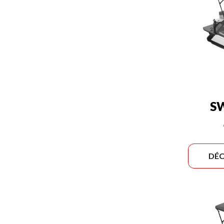
SW
DÉC