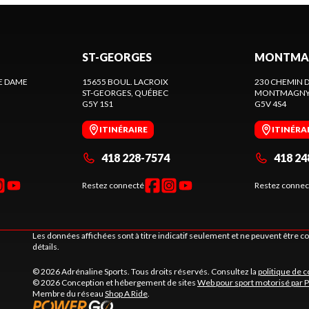
ST-GEORGES
MONTMA
E DAME
15655 BOUL. LACROIX
230 CHEMIN D
ST-GEORGES
, QUÉBEC
MONTMAGN
G5Y 1S1
G5V 4S4
ITINÉRAIRE
ITINÉRA
418 228-7574
418 24
Restez connecté
Restez connec
Les données affichées sont à titre indicatif seulement et ne peuvent être 
détails.
© 2026 Adrénaline Sports. Tous droits réservés. Consultez la
politique de c
© 2026 Conception et hébergement de sites
Web pour sport motorisé par 
Membre du réseau
Shop A Ride
.