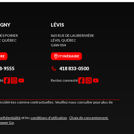
GNY
LÉVIS
ES POIRIER
865 RUE DE LAUBERIVIÈRE
Y
, QUÉBEC
LÉVIS
, QUÉBEC
G6W 0S4
IRE
ITINÉRAIRE
8-9555
418 833-0500
té
Restez connecté
considérées comme contractuelles. Veuillez nous consulter pour plus de
onfidentialité
et les
conditions d'utilisation
.
Choix de consentement.
Power Go
.