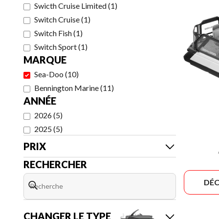
Swicth Cruise Limited
(
1
)
Switch Cruise
(
1
)
Switch Fish
(
1
)
Switch Sport
(
1
)
MARQUE
Sea-Doo
(
10
)
Bennington Marine
(
11
)
ANNÉE
2026
(
5
)
2025
(
5
)
PRIX
RECHERCHER
DÉC
CHANGER LE TYPE