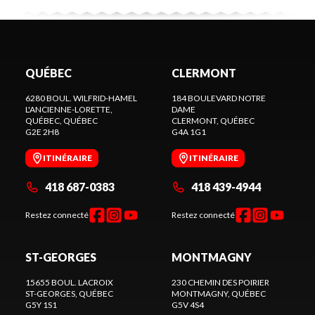
QUÉBEC
CLERMONT
6280 BOUL. WILFRID-HAMEL
184 BOULEVARD NOTRE
L'ANCIENNE-LORETTE,
DAME
QUÉBEC
, QUÉBEC
CLERMONT
, QUÉBEC
G2E 2H8
G4A 1G1
ITINÉRAIRE
ITINÉRAIRE
418 687-0383
418 439-4944
Restez connecté
Restez connecté
ST-GEORGES
MONTMAGNY
15655 BOUL. LACROIX
230 CHEMIN DES POIRIER
ST-GEORGES
, QUÉBEC
MONTMAGNY
, QUÉBEC
G5Y 1S1
G5V 4S4