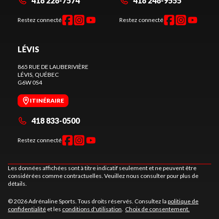
418 228-7574
418 248-9555
Restez connecté
Restez connecté
LÉVIS
865 RUE DE LAUBERIVIÈRE
LÉVIS
, QUÉBEC
G6W 0S4
ITINÉRAIRE
418 833-0500
Restez connecté
Les données affichées sont à titre indicatif seulement et ne peuvent être
considérées comme contractuelles. Veuillez nous consulter pour plus de
détails.
© 2026 Adrénaline Sports. Tous droits réservés. Consultez la
politique de
confidentialité
et les
conditions d'utilisation
.
Choix de consentement.