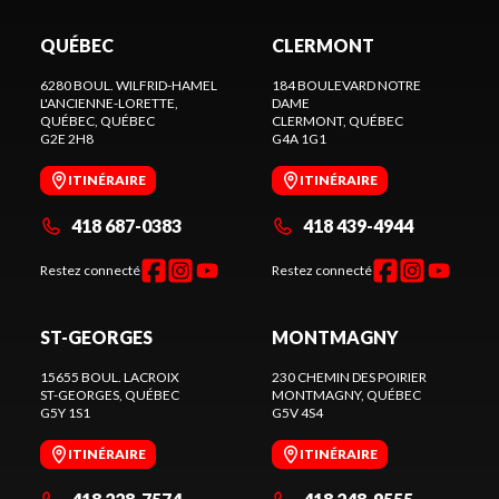
QUÉBEC
CLERMONT
6280 BOUL. WILFRID-HAMEL
184 BOULEVARD NOTRE
L'ANCIENNE-LORETTE,
DAME
QUÉBEC
, QUÉBEC
CLERMONT
, QUÉBEC
G2E 2H8
G4A 1G1
ITINÉRAIRE
ITINÉRAIRE
418 687-0383
418 439-4944
Restez connecté
Restez connecté
ST-GEORGES
MONTMAGNY
15655 BOUL. LACROIX
230 CHEMIN DES POIRIER
ST-GEORGES
, QUÉBEC
MONTMAGNY
, QUÉBEC
G5Y 1S1
G5V 4S4
ITINÉRAIRE
ITINÉRAIRE