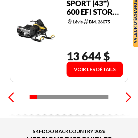
SPORT (43'')
600 EFI STORM
150 1.5'' E.S.
Lévis
BMJ26075
13 644 $
VOIR LES DÉTAILS
SKI-DOO BACKCOUNTRY 2026