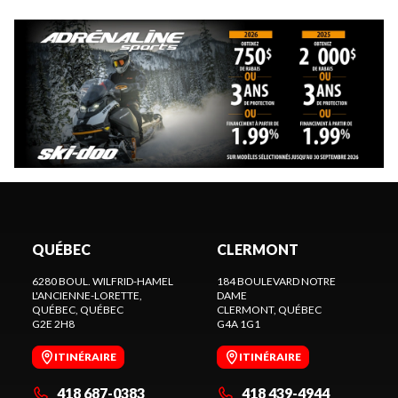
QUÉBEC
CLERMONT
6280 BOUL. WILFRID-HAMEL
184 BOULEVARD NOTRE
L'ANCIENNE-LORETTE,
DAME
QUÉBEC
, QUÉBEC
CLERMONT
, QUÉBEC
G2E 2H8
G4A 1G1
ITINÉRAIRE
ITINÉRAIRE
418 687-0383
418 439-4944