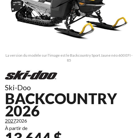
La version du modèle sur l'image est le Backcountry Sport Jaune néo 600 EFI -
85
Ski-Doo
BACKCOUNTRY
2026
2027
2026
À partir de
13 644 $