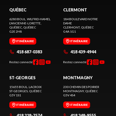
QUÉBEC
CLERMONT
6280 BOUL. WILFRID-HAMEL
184 BOULEVARD NOTRE
L'ANCIENNE-LORETTE,
DAME
QUÉBEC
, QUÉBEC
CLERMONT
, QUÉBEC
G2E 2H8
G4A 1G1
ITINÉRAIRE
ITINÉRAIRE
418 687-0383
418 439-4944
Restez connecté
Restez connecté
ST-GEORGES
MONTMAGNY
15655 BOUL. LACROIX
230 CHEMIN DES POIRIER
ST-GEORGES
, QUÉBEC
MONTMAGNY
, QUÉBEC
G5Y 1S1
G5V 4S4
ITINÉRAIRE
ITINÉRAIRE
418 228-7574
418 248-9555